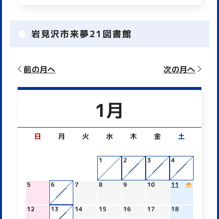
岩見沢市来夢21図書館
前の月へ
次の月へ
1月
日
月
火
水
木
金
土
1
2
3
4
5
6
7
8
9
10
11
12
13
14
15
16
17
18