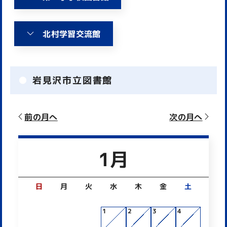
北村学習交流館
岩見沢市立図書館
前の月へ
次の月へ
1月
日
月
火
水
木
金
土
1
2
3
4